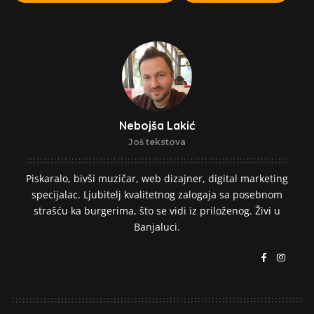
Nebojša Lakić
Još tekstova
Piskaralo, bivši muzičar, web dizajner, digital marketing
specijalac. Ljubitelj kvalitetnog zalogaja sa posebnom
strašću ka burgerima, što se vidi iz priloženog. Živi u
Banjaluci.