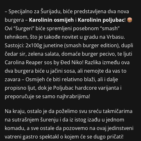
– Specijalno za Šurijadu, biće predstavljena dva nova
burgera –
Karolinin osmijeh
i
Karolinin poljubac
!
Ovi “šurgeri” biće spremljeni posebnom “smash”
tehnikom, što je takođe novitet u gradu na Vrbasu.
Sastojci: 2x100g junetine (smash burger edition), dupli
čedar sir, zelena salata, domaće burger pecivo, te ljuti
Carolina Reaper sos by Đed Niko! Razlika između ova
dva burgera biće u jačini sosa, ali nemojte da vas to
zavara – Osmijeh će biti relativno blaži, ali i dalje
propisno ljut, dok je Poljubac hardcore varijanta i
preporučuje se samo najhrabrijima!
Na kraju, ostalo je da poželimo svu sreću takmičarima
na sutrašnjem šurenju i da iz istog izađu u jednom
komadu, a sve ostale da pozovemo na ovaj jedinstveni
vatreni gastro spektakl o kojem će se dugo pričati!