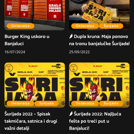
Dešavanja
Dešavanja
Šurijada
Burger King uskoro u
🌶 Dupla kruna: Maja ponovo
Banjaluci
na tronu banjalučke Šurijade!
16/07/2024
25/09/2022
Dešavanja
Šurijada
Dešavanja
Šurijada
Šurijada 2022 – Spisak
🌶 Šurijada 2022: Najljuća
takmičara, satnica i drugi
fešta po treći put u
važni detalji
Banjaluci!