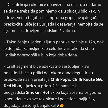
– Dezinfekcija ruku biće obavezna na ulazu, a nadamo
se da ne treba da pominjemo da u slučaju bilo kakvih
zdravstvenih tegoba ili simptoma gripe, ovaj događaj
preskočite. Biće još Šurijada i dešavanja, nemojte da se
igramo sa zdravljem i ljudskim životima.
– Takmičenje u jedenju ljutih paprika počinje u 12h, dok
je događaj zamišljen kao celodnevni, tako da ste u
Kodiak dobrodošli u bilo koje doba dana.
– Craft segment biće adekvatno zastupljen – svi
posetioci biće u prilici da tokom dana degustiraju
proizvode naših prijatelja
Chili Pop’s, Chilli Route 666,
Đed Niko, Ljutko
, a pridružiće nam se i
beogradska
Smokin’ Hot
ekipa koja sprema prigodno
iznenađenje za sve takmičare i posetioce najljućeg
događaja u istoriji Banjaluke! 🌶