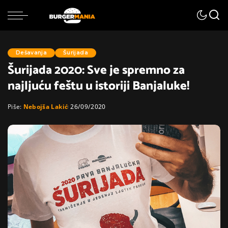
Dešavanja
Šurijada
Šurijada 2020: Sve je spremno za
najljuću feštu u istoriji Banjaluke!
Piše:
Nebojša Lakić
26/09/2020
Posted
by