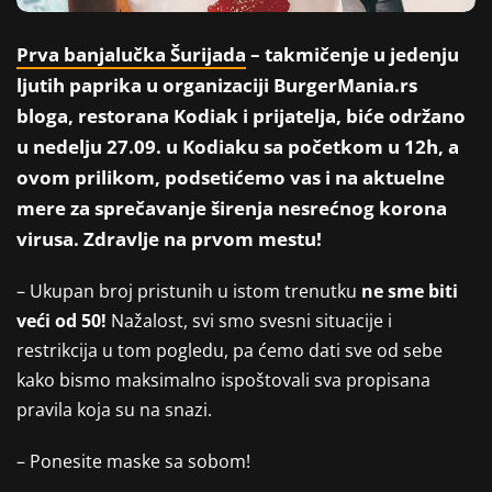
Prva banjalučka Šurijada
– takmičenje u jedenju
ljutih paprika u organizaciji BurgerMania.rs
bloga, restorana Kodiak i prijatelja, biće održano
u nedelju 27.09. u Kodiaku sa početkom u 12h, a
ovom prilikom, podsetićemo vas i na aktuelne
mere za sprečavanje širenja nesrećnog korona
virusa. Zdravlje na prvom mestu!
– Ukupan broj pristunih u istom trenutku
ne sme biti
veći od 50!
Nažalost, svi smo svesni situacije i
restrikcija u tom pogledu, pa ćemo dati sve od sebe
kako bismo maksimalno ispoštovali sva propisana
pravila koja su na snazi.
– Ponesite maske sa sobom!