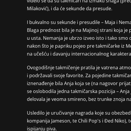
videlo se da su takmičari na izmaku snaga (prec
Milaković), i da će sekunde da presude.
I bukvalno su sekunde i presudile – Maja i Nema
Blaga prednost bila je na Majinoj strani koja je 
u usta. Nemanja je ubrzo izveo isto i tako smo d
nakon što je papriku pojeo pre takmičarke iz M
na učešću i davanju internacionalnog karaktera 
Ovogodišnje takmičenje pratila je vatrena atmos
i podržavali svoje favorite. Za pojedine takmičare
iznenađenje bila Anja koja se (na nagovor prijat
se oslobodila jedna takmičarska pozicija – Anj
delovala je veoma smireno, bez trunke znoja na li
Usledilo je uručivanje nagrada koje su obezbedili
kompanija Jameson, te Chili Pop's i Đed Niko),
ispijanju piva.