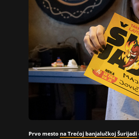
Prvo mesto
na Trećoj banjalučkoj Šurijadi