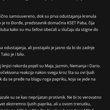
rilično samouvereno, dok su prva odustajanja krenula
 je to Đorđe, predstavnik domaćina KSET Paba, čija
kluba kako su mu šefovi obećali u slučaju da stigne do
 odustajanja, ali postajalo je jasno da bi do zadnje
ako je i bilo.
 knjizi rekorda pojeli su Maja, Jazmin, Nemanja i Dario.
očekivana reakcija nakon svega kroz šta su ovi ljudi
tak da se pređe na blagu roga papriku, koja se jede na
.
zale su se kao neprijatan protivnik. Ne bi to verovatno
vet ekstremno ljutih paprika, ali u ovom trenutku,