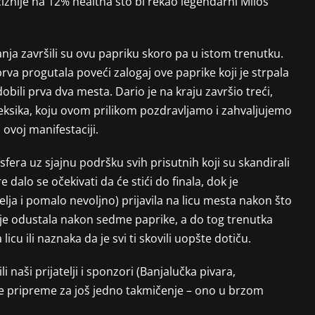
iznije na 12% healtha što bi rekao legendarni Miloš
nja završili su ovu papriku skoro pa u istom trenutku.
prva progutala poveći zalogaj ove paprike koji je strpala
obili prva dva mesta. Dario je na kraju završio treći,
eksika, koju ovom prilikom pozdravljamo i zahvaljujemo
ovoj manifestaciji.
fera uz sjajnu podršku svih prisutnih koji su skandirali
 dalo se očekivati da će stići do finala, dok je
elja i pomalo nevoljno) prijavila na licu mesta nakon što
a je odustala nakon sedme paprike, a do tog trenutka
cu ili naznaka da je svi ti skovili uopšte dotiču.
 naši prijatelji i sponzori (Banjalučka pivara,
 te pripreme za još jedno takmičenje – ono u brzom