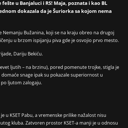
fešte u Banjaluci i RS! Maja, poznata i kao BL
oš jednom dokazala da je Šuriorka sa kojom nema
 je Nemanju Bužanina, koji se na kraju obreo na drugoj
ičenju u brzom ispijanju piva gde je osvojio prvo mesto.
jade, Dariju Bekiću.
vet ljutih – na brzinu), pored pomenute trojke, stigla je
li domaće snage ipak su pokazale superiornost u
po ljutom zalogaju.
 je u KSET Pabu, a vremenske prilike nažalost nisu
nutog kluba. Zatvoren prostor KSET-a manji je u odnosu