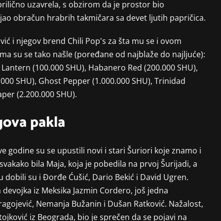
rilično uzavrela, s obzirom da je prostor bio
o obračun hrabrih takmičara sa devet ljutih papričica.
ić i njegov brend Chili Pop's za šta mu se i ovom
a su se tako našle (poređane od najblaže do najljuće):
), Lantern (100.000 SHU), Habanero Red (200.000 SHU),
.000 SHU), Ghost Pepper (1.000.000 SHU), Trinidad
aper (2.200.000 SHU).
gova pakla
 godine su se upustili novi i stari Šuriori koje znamo i
 svakako bila Maja, koja je pobedila na prvoj Šurijadi, a
 dobili su i Đorđe Ćušić, Dario Bekić i David Ugren.
devojka iz Meksika Jazmin Cordero, još jedna
ragojević, Nemanja Bužanin i Dušan Ratković. Nažalost,
tojković iz Beograda, bio je sprečen da se pojavi na