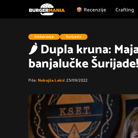
Recenzije
Crafting
Dešavanja
Šurijada
🌶 Dupla kruna: Maj
banjalučke Šurijade
Piše:
Nebojša Lakić
25/09/2022
Posted
by