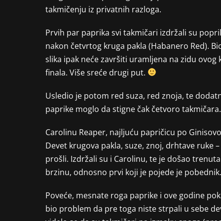
takmičenju iz privatnih razloga.
Prvih par paprika svi takmičari izdržali su pop
nakon četvrtog kruga pakla (Habanero Red). Bio
slika ipak neće završiti uramljena na zidu ovog 
finala. Više sreće drugi put.
Usledio je potom red suza, red znoja, te dodatna
paprike moglo da stigne čak četvoro takmičara. T
Carolinu Reaper, najljuću papričicu po Ginisovoj
Devet krugova pakla, suze, znoj, drhtave ruke – 
prošli. Izdržali su i Carolinu, te je došao trenu
brzinu, odnosno prvi koji je pojede je pobednik
Poveće, mesnate roga paprike i ove godine poka
bio problem da pre toga niste strpali u sebe de