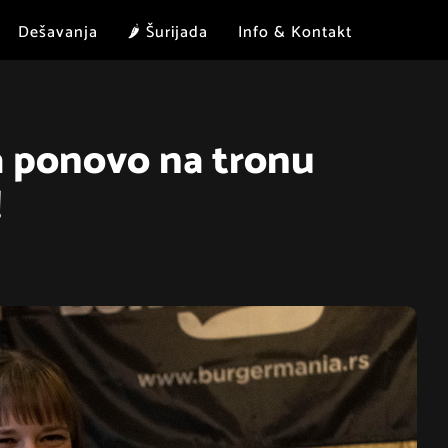
Dešavanja
🌶 Šurijada
Info & Kontakt
a ponovo na tronu
!