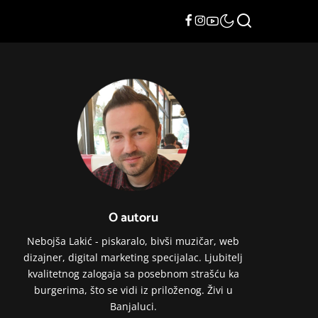
O autoru
Nebojša Lakić - piskaralo, bivši muzičar, web
dizajner, digital marketing specijalac. Ljubitelj
kvalitetnog zalogaja sa posebnom strašću ka
burgerima, što se vidi iz priloženog. Živi u
Banjaluci.