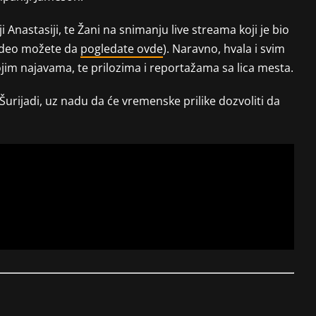
i Anastasiji, te Žani na snimanju live streama koji je bio
video možete da
pogledate ovde
). Naravno, hvala i svim
ojim najavama, te prilozima i reportažama sa lica mesta.
 Šurijadi, uz nadu da će vremenske prilike dozvoliti da