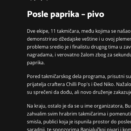
Posle paprika – pivo
Dve ekipe, 11 takmičara, među kojima se našao i
demonstrirao džedajske veštine i u ovoj plemen
problema sredio je i finalistu drugog tima u z
nagradama, i verovatno žalom zbog za sekund
paprika.
Pored takmičarskog dela programa, prisutni su 
prijatelja craftera Chilli Pop's i Đed Niko. Naža
su sprečeni da dođu, ali novo druženje zakazuj
Na kraju, ostalo je da se u ime organizatora, 
zahvalim svim hrabrim takmičarima i pomenutim
smisla, publici koja je ispunila prostor do po
saradnji, te sponzorima Banjalučkoj pivari i ko