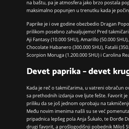
na baštu, pa je atmosfera jako brzo postala pop
maksimalno popunjen u trenutku kada je počinja
Paprike je i ove godine obezbedio Dragan Popov
prilikom posebno zahvaljujemo! Pred takmičarim
Aji Fantasy (10.000 SHU), Amarillo (50.000 SHU
Chocolate Habanero (300.000 SHU), Fatalii (350
Scorpion Moruga (1.200.000 SHU) i Carolina Re
Devet paprika – devet kru
Kada je reč o takmičarima, u vatreni obračun ove
sa prethodnih izdanja ove ljute fešte. Favorit je
priliku da se još jednom oprobaju na takmičenju
Među novim imenima našli su se već pomenuta 
pripadnica lepšeg pola Anja Šukalo, te Đorđe D
drugi favorit, a prošlogodišnji pobednik Miloš S