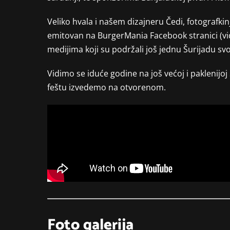
Veliko hvala i našem dizajneru Čedi, fotografkinj
emitovan na BurgerMania Facebook stranici (
medijima koji su podržali još jednu Šurijadu sv
Vidimo se iduće godine na još većoj i paklenijoj
feštu izvedemo na otvorenom.
Foto galerija