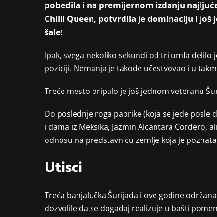
pobedila i na premijernom izdanju najljuće 
Chilli Queen, potvrdila je dominaciju i j
šale!
Ipak, svega nekoliko sekundi od trijumfa delilo
poziciji. Nemanja je takođe učestvovao i u takm
Treće mesto pripalo je još jednom veteranu Šuri
Do poslednje roga paprike (koja se jede posle de
i dama iz Meksika, Jazmin Alcantara Cordero, a
odnosu na predstavnicu zemlje koja je poznata 
Utisci
Treća banjalučka Šurijada i ove godine održana
dozvolile da se događaj realizuje u bašti pome