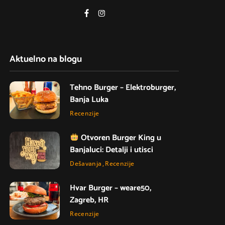
Aktuelno na blogu
Tehno Burger – Elektroburger,
Banja Luka
Recenzije
Otvoren Burger King u
Banjaluci: Detalji i utisci
Dešavanja
Recenzije
Hvar Burger – weare50,
Zagreb, HR
Recenzije