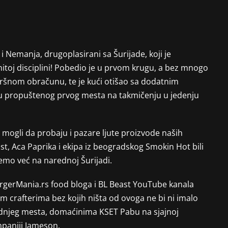
 Nemanja, drugoplasirani sa Šurijade, koji je
itoj disciplini! Pobedio je u prvom krugu, a bez mnogo
avršnom obračunu, te je kući otišao sa dodatnim
u propuštenog prvog mesta na takmičenju u jedenju
mogli da probaju i pazare ljute proizvode naših
lost, Aca Paprika i ekipa iz beogradskog Smokin Hot bili
emo već na narednoj Šurijadi.
BurgerMania.rs food bloga i BL Beast YouTube kanala
 crafterima bez kojih ništa od ovoga ne bi ni imalo
slednjeg mesta, domaćinima KSET Pabu na sjajnoj
mpaniji Jameson.