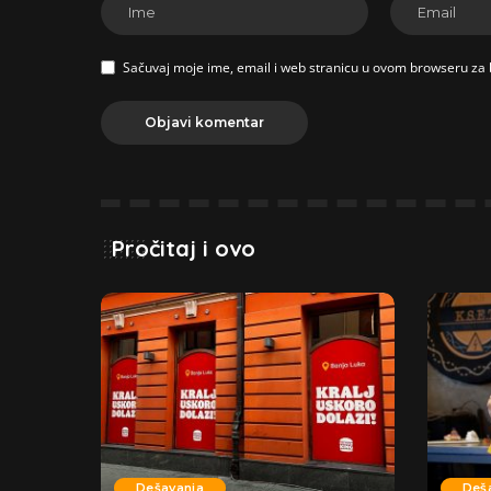
Sačuvaj moje ime, email i web stranicu u ovom browseru za
Pročitaj i ovo
Dešavanja
Deš