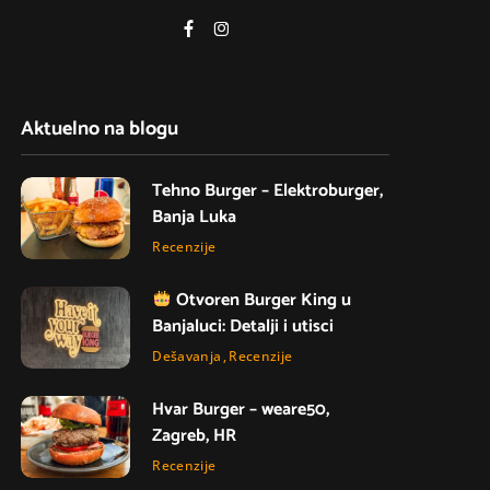
Aktuelno na blogu
Tehno Burger – Elektroburger,
Banja Luka
Recenzije
Otvoren Burger King u
Banjaluci: Detalji i utisci
Dešavanja
Recenzije
Hvar Burger – weare50,
Zagreb, HR
Recenzije