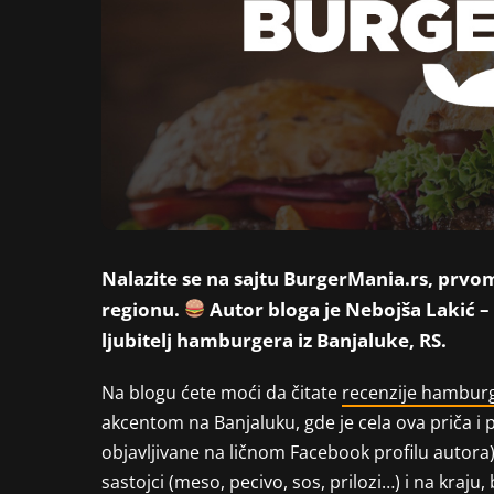
Nalazite se na sajtu BurgerMania.rs, prv
regionu.
Autor bloga je Nebojša Lakić –
ljubitelj hamburgera iz Banjaluke, RS.
Na blogu ćete moći da čitate
recenzije hambur
akcentom na Banjaluku, gde je cela ova priča i
objavljivane na ličnom Facebook profilu autora). 
sastojci (meso, pecivo, sos, prilozi…) i na kraj