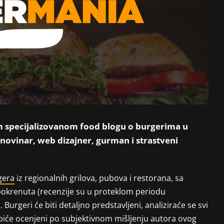
om specijalizovanom food blogu o burgerima u
 novinar, web dizajner, gurman i strastveni
gera
iz regionalnih grilova, pubova i restorana, sa
 pokrenuta (recenzije su u proteklom periodu
Burgeri će biti detaljno predstavljeni, analiziraće se svi
u, biće ocenjeni po subjektivnom mišljenju autora ovog