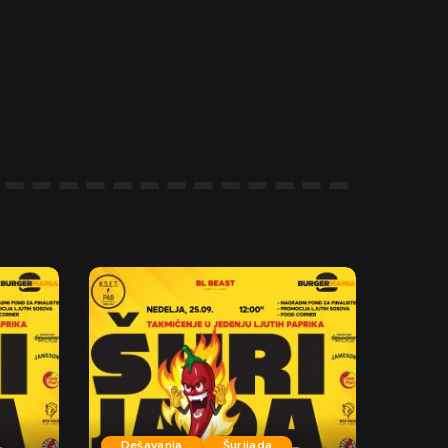
Dešavanja
Šurijada