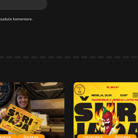
 buduće komentare.
avanja
Šurijada
Dešavanja
Šurijada