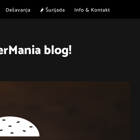
Dešavanja
🌶 Šurijada
Info & Kontakt
erMania blog!