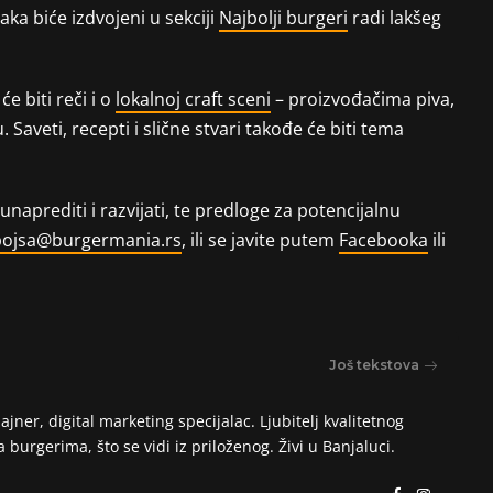
aka biće izdvojeni u sekciji
Najbolji burgeri
radi lakšeg
 biti reči i o
lokalnoj craft sceni
– proizvođačima piva,
 Saveti, recepti i slične stvari takođe će biti tema
unaprediti i razvijati, te predloge za potencijalnu
ojsa@burgermania.rs
, ili se javite putem
Facebooka
ili
Još tekstova
ajner, digital marketing specijalac. Ljubitelj kvalitetnog
burgerima, što se vidi iz priloženog. Živi u Banjaluci.