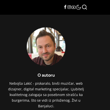
O autoru
Nebojša Lakić - piskaralo, bivši muzičar, web
dizajner, digital marketing specijalac. Ljubitelj
kvalitetnog zalogaja sa posebnom strašću ka
burgerima, što se vidi iz priloženog. Živi u
Banjaluci.