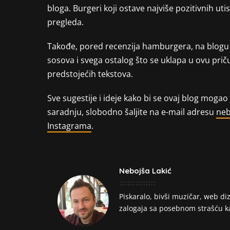
bloga. Burgeri koji ostave najviše pozitivnih utis
pregleda.
Takođe, pored recenzija hamburgera, na blogu će
sosova i svega ostalog što se uklapa u ovu priču.
predstojećih tekstova.
Sve sugestije i ideje kako bi se ovaj blog mogao 
saradnju, slobodno šaljite na e-mail adresu
neb
Instagrama
.
Nebojša Lakić
Piskaralo, bivši muzičar, web diz
zalogaja sa posebnom strašću ka 