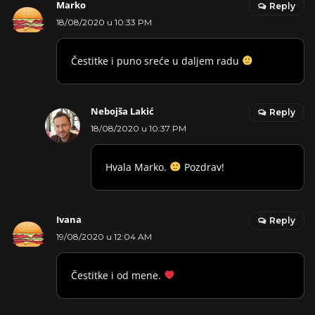
Marko
Reply
18/08/2020 u 10:33 PM
Čestitke i puno sreće u daljem radu
Nebojša Lakić
Reply
18/08/2020 u 10:37 PM
Hvala Marko.
Pozdrav!
Ivana
Reply
19/08/2020 u 12:04 AM
Čestitke i od mene.