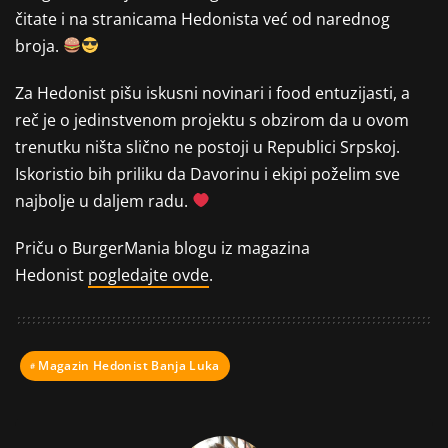
čitate i na stranicama Hedonista već od narednog
broja.
Za Hedonist pišu iskusni novinari i food entuzijasti, a
reč je o jedinstvenom projektu s obzirom da u ovom
trenutku ništa slično ne postoji u Republici Srpskoj.
Iskoristio bih priliku da Davorinu i ekipi poželim sve
najbolje u daljem radu.
Priču o BurgerMania blogu iz magazina
Hedonist
pogledajte ovde
.
Magazin Hedonist Banja Luka