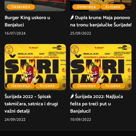
Dešavanja
Dešavanja
Šurijada
Burger King uskoro u
🌶 Dupla kruna: Maja ponovo
Banjaluci
na tronu banjalučke Šurijade!
16/07/2024
25/09/2022
Dešavanja
Šurijada
Dešavanja
Šurijada
Šurijada 2022 – Spisak
🌶 Šurijada 2022: Najljuća
takmičara, satnica i drugi
fešta po treći put u
važni detalji
Banjaluci!
24/09/2022
10/09/2022