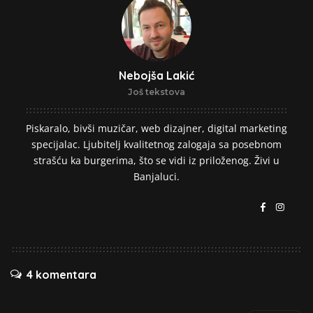
Nebojša Lakić
Još tekstova
Piskaralo, bivši muzičar, web dizajner, digital marketing
specijalac. Ljubitelj kvalitetnog zalogaja sa posebnom
strašću ka burgerima, što se vidi iz priloženog. Živi u
Banjaluci.
4 komentara