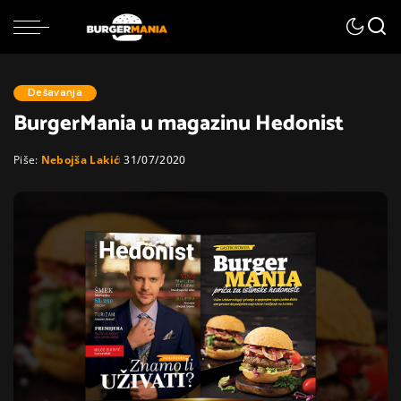
Dešavanja
BurgerMania u magazinu Hedonist
Piše:
Nebojša Lakić
31/07/2020
Posted
by