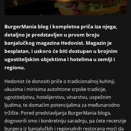
BurgerMania blog i kompletna priča iza njega,
detaljno je predstavljen u prvom broju
banjalučkog magazina Hedonist. Magazin je
besplatan, i uskoro će biti dostupan u brojnim
ugostiteljskim objektima i hotelima u zemlji i
regionu.
Hedonist će donositi priče o tradicionalnoj kuhinji,
ukusima i mirisima autohtone srpske tradicije,
ugostiteljstvu, hotelijerstvu, vinarstvu, uspešnim
ljudima, te domaćim potencijalima za međunarodno
tržište. Pored predstavljanja BurgerMania bloga,
dogovorili smo i konkretniju saradnju, pa ćete recenzije
burgera iz banjalučkih i regionalnih restorana moći da