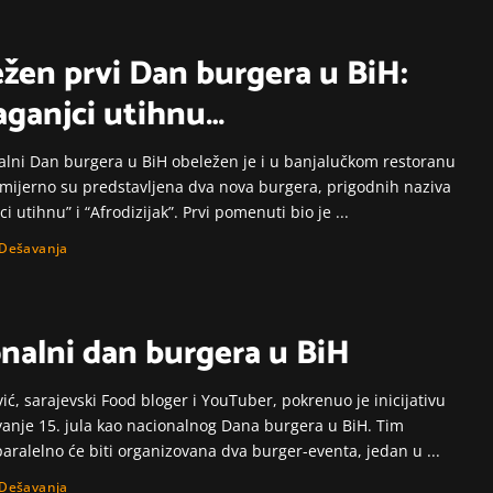
žen prvi Dan burgera u BiH:
aganjci utihnu…
alni Dan burgera u BiH obeležen je i u banjalučkom restoranu
emijerno su predstavljena dva nova burgera, prigodnih naziva
ci utihnu” i “Afrodizijak”. Prvi pomenuti bio je
...
Dešavanja
nalni dan burgera u BiH
vić, sarajevski Food bloger i YouTuber, pokrenuo je inicijativu
vanje 15. jula kao nacionalnog Dana burgera u BiH. Tim
aralelno će biti organizovana dva burger-eventa, jedan u
...
Dešavanja