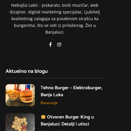
Nebojša Lakić - piskaralo, bivši muzičar, web
dizajner, digital marketing specijalac. Ljubitelj
kvalitetnog zalogaja sa posebnom strašću ka
burgerima, što se vidi iz priloženog. Živi u
Banjaluci.
Aktuelno na blogu
Tehno Burger – Elektroburger,
Banja Luka
Recenzije
Otvoren Burger King u
Banjaluci: Detalji i utisci