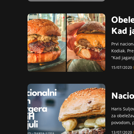
Obele
Kad j
Prvi nacion
Kodiak. Pr
“Kad jaganj
15/07/2020
Nacio
Haris Suljo
za obeleža
povodom, p
13/07/2020