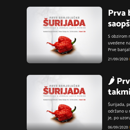
Prva 
saopš
S obzirom 
uvedene na
Prve banjal
21/09/2020
🌶 Prv
takmi
Šurijada, p
održano u 
je, po uzor
06/09/2020