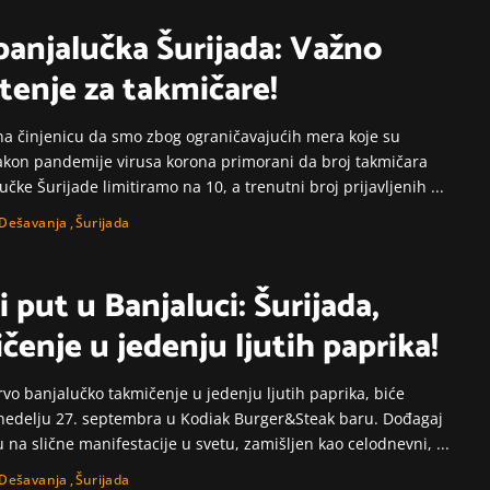
banjalučka Šurijada: Važno
tenje za takmičare!
na činjenicu da smo zbog ograničavajućih mera koje su
kon pandemije virusa korona primorani da broj takmičara
učke Šurijade limitiramo na 10, a trenutni broj prijavljenih
...
Dešavanja
Šurijada
i put u Banjaluci: Šurijada,
čenje u jedenju ljutih paprika!
rvo banjalučko takmičenje u jedenju ljutih paprika, biće
nedelju 27. septembra u Kodiak Burger&Steak baru. Dođagaj
u na slične manifestacije u svetu, zamišljen kao celodnevni,
...
Dešavanja
Šurijada