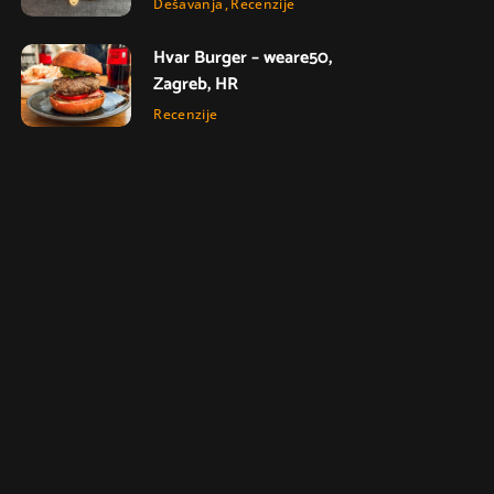
Dešavanja
Recenzije
Hvar Burger – weare50,
Zagreb, HR
Recenzije