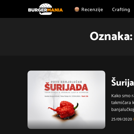
Recenzije
Crafting
Oznaka
Šurij
Kako smo ra
takmičara k
banjalučkoj 
25/09/2020