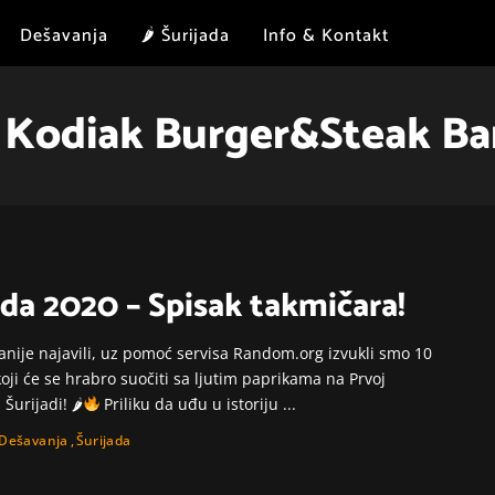
Dešavanja
🌶 Šurijada
Info & Kontakt
:
Kodiak Burger&Steak Ba
ada 2020 – Spisak takmičara!
nije najavili, uz pomoć servisa Random.org izvukli smo 10
oji će se hrabro suočiti sa ljutim paprikama na Prvoj
Šurijadi! 🌶
Priliku da uđu u istoriju
...
Dešavanja
Šurijada