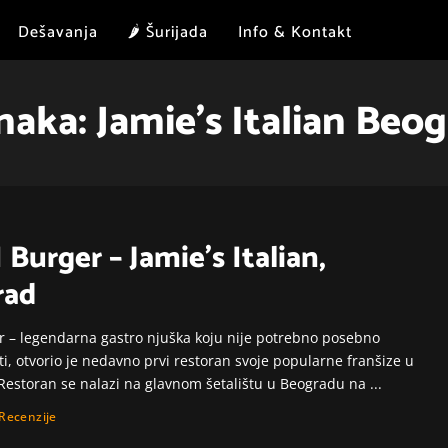
Dešavanja
🌶 Šurijada
Info & Kontakt
naka:
Jamie's Italian Beo
 Burger – Jamie's Italian,
rad
r – legendarna gastro njuška koju nije potrebno posebno
ti, otvorio je nedavno prvi restoran svoje popularne franšize u
Restoran se nalazi na glavnom šetalištu u Beogradu na
...
Recenzije