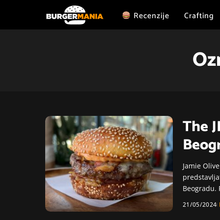
Recenzije
Crafting
Oz
The JI
Beog
Jamie Olive
predstavlja
Beogradu. 
21/05/2024